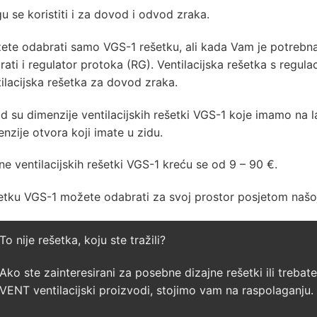
 se koristiti i za dovod i odvod zraka.
ete odabrati samo VGS-1 rešetku, ali kada Vam je potrebna
rati i regulator protoka (RG). Ventilacijska rešetka s regul
ilacijska rešetka za dovod zraka.
d su dimenzije ventilacijskih rešetki VGS-1 koje imamo na 
nzije otvora koji imate u zidu.
ne ventilacijskih rešetki VGS-1 kreću se od 9 – 90 €.
etku VGS-1 možete odabrati za svoj prostor posjetom našoj
To nije rešetka, koju ste tražili?
Ako ste zainteresirani za posebne dizajne rešetki ili trebat
VENT ventilacijski proizvodi
, stojimo vam na raspolaganju.