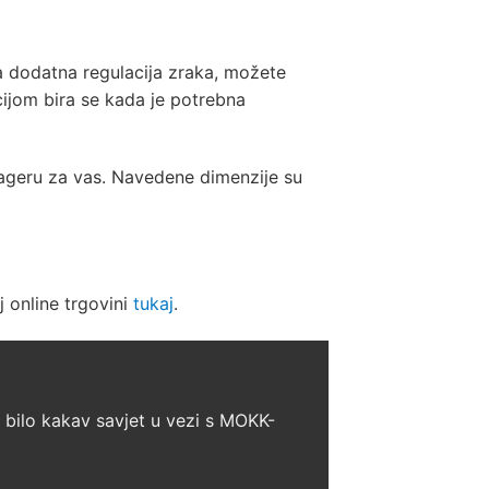
 dodatna regulacija zraka, možete
acijom bira se kada je potrebna
lageru za vas. Navedene dimenzije su
 online trgovini
tukaj
.
e bilo kakav savjet u vezi s
MOKK-