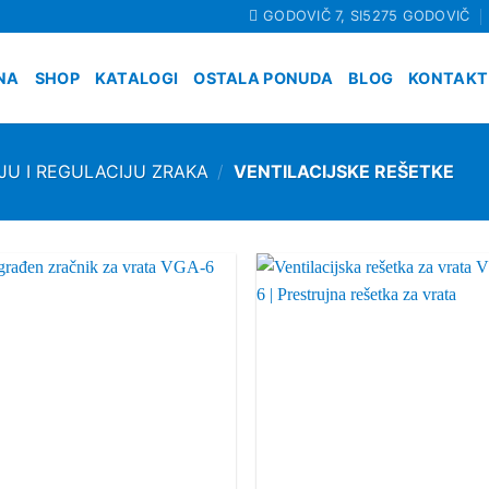
GODOVIČ 7, SI5275 GODOVIČ
NA
SHOP
KATALOGI
OSTALA PONUDA
BLOG
KONTAKT
JU I REGULACIJU ZRAKA
/
VENTILACIJSKE REŠETKE
Add to
Add
wishlist
wish