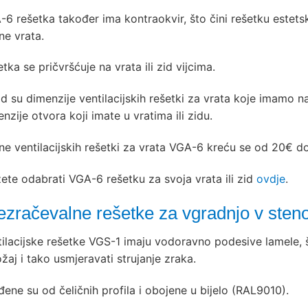
6 rešetka također ima kontraokvir, što čini rešetku estetsko
ne vrata.
tka se pričvršćuje na vrata ili zid vijcima.
d su dimenzije ventilacijskih rešetki za vrata koje imamo 
nzije otvora koji imate u vratima ili zidu.
ne ventilacijskih rešetki za vrata VGA-6 kreću se od 20€ d
ete odabrati VGA-6 rešetku za svoja vrata ili zid
ovdje
.
ezračevalne rešetke za vgradnjo v sten
tilacijske rešetke VGS-1 imaju vodoravno podesive lamele, 
žaj i tako usmjeravati strujanje zraka.
đene su od čeličnih profila i obojene u bijelo (RAL9010).