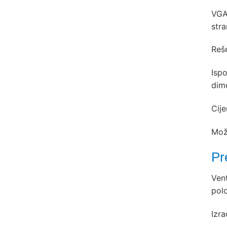
VGA-
stra
Reše
Ispo
dime
Cije
Mož
Pr
Ven
polo
Izra