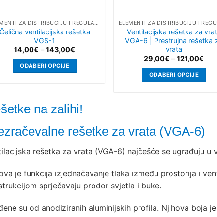
ELEMENTI ZA DISTRIBUCIJU I REGULACIJU ZRAKA
Čelična ventilacijska rešetka
Ventilacijska rešetka za vra
VGS-1
VGA-6 | Prestrujna rešetka 
vrata
Raspon
14,00
€
–
143,00
€
cijena:
Ras
29,00
€
–
121,00
€
od
cije
ODABERI OPCIJE
14,00€
od
ODABERI OPCIJE
do
Ovaj
29,
143,00€
do
Ovaj
proizvod
121
proizvod
ima
šetke na zalihi!
ima
više
više
varijanti.
ezračevalne rešetke za vrata (VGA-6)
varijanti.
Opcije
Opcije
se
ilacijska rešetka za vrata (VGA-6) najčešće se ugrađuju u vr
se
mogu
mogu
odabrati
ova je funkcija izjednačavanje tlaka između prostorija i ven
odabrati
na
trukcijom sprječavaju prodor svjetla i buke.
na
stranici
stranici
proizvoda
đene su od anodiziranih aluminijskih profila. Njihova boja je
proizvoda