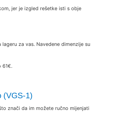
m, jer je izgled rešetke isti s obje
na lageru za vas. Navedene dimenzije su
o 61€.
o (VGS-1)
što znači da im možete ručno mijenjati