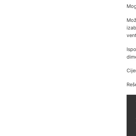
Mogu
Mož
izab
vent
Ispo
dime
Cije
Reš