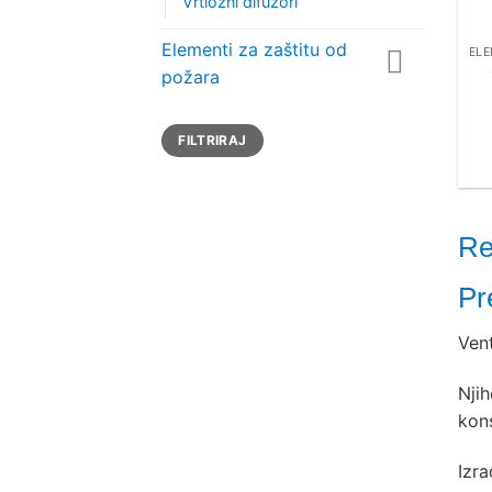
Vrtložni difuzori
Elementi za zaštitu od
požara
Min
Maks
FILTRIRAJ
cijena
cijena
Re
Pr
Vent
Njih
kons
Izra