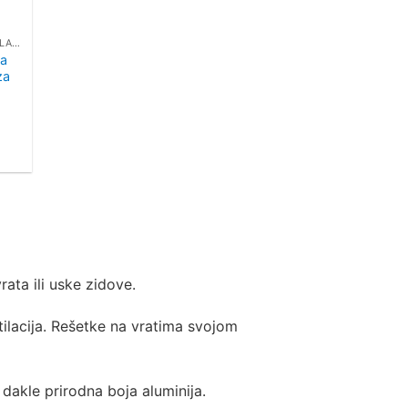
ELEMENTI ZA DISTRIBUCIJU I REGULACIJU ZRAKA
ta
za
pon
na:
00€
,00€
ata ili uske zidove.
tilacija. Rešetke na vratima svojom
 dakle prirodna boja aluminija.