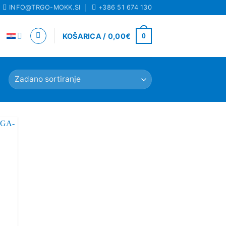
INFO@TRGO-MOKK.SI
+386 51 674 130
0
KOŠARICA /
0,00
€
 to
list