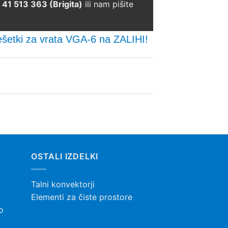
41 513 363 (Brigita)
ili nam pišite
 rešetki za vrata VGA-6 na ZALIHI!
OSTALI IZDELKI
Talni konvektorji
Elementi za čiste prostore
o