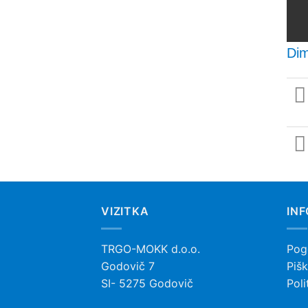
Dim
VIZITKA
IN
TRGO-MOKK d.o.o.
Pog
Godovič 7
Pišk
SI- 5275 Godovič
Poli