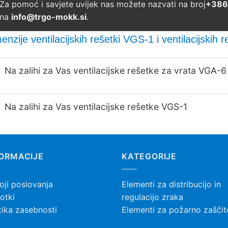
Za pomoć i savjete uvijek nas možete nazvati na broj
+386 
na
info@trgo-mokk.si
.
enzije ventilacijskih rešetki VGS-1 i ventilacijskih
Na zalihi za Vas ventilacijske rešetke za vrata VGA-6
Na zalihi za Vas ventilacijske rešetke VGS-1
FORMACIJE
KATEGORIJE
oji poslovanja
Elementi za distribucijo in
otki
regulacijo zraka
tika zasebnosti
Elementi za požarno zaščit