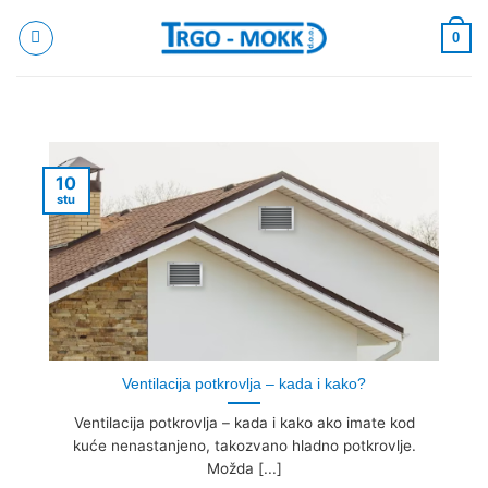
Skip
to
0
content
10
stu
Ventilacija potkrovlja – kada i kako?
Ventilacija potkrovlja – kada i kako ako imate kod
kuće nenastanjeno, takozvano hladno potkrovlje.
Možda [...]