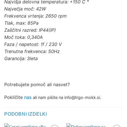
Najvišja delovna temperatura: +150 C °
Največja moč: 42W
Frekvenca vrtenja: 2650 rpm
Tlak, max: 85Pa
Zaščitni razred: IP44(IP)
Moč toka: 0,340A
Faza / napetost: 1f / 230 V
Trenutna frekvenca: 50Hz
Garancija: 3leta
Potrebujete pomoč ali nasvet?
Pokličite
nas
ali nam pišite na info@trgo-mokk.si.
PODOBNI IZDELKI