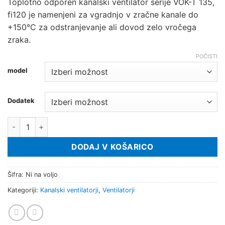
Toplotno odporen kanalski ventilator serije VOK-T 135,
fi120 je namenjeni za vgradnjo v zračne kanale do
+150°C za odstranjevanje ali dovod zelo vročega
zraka.
POČISTI
model
Dodatek
Kanalski ventilator VOK-T 135 količina
DODAJ V KOŠARICO
Šifra:
Ni na voljo
Kategoriji:
Kanalski ventilatorji
,
Ventilatorji