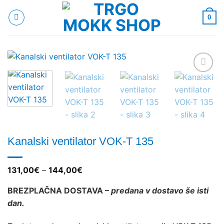
Skoči
na
0
vsebino
Add to
wishlist
Kanalski ventilator VOK-T 135
Cenovni
131,00
€
–
144,00
€
razpon:
od
BREZPLAČNA DOSTAVA –
predana v dostavo še isti
131,00€
do
dan.
144,00€