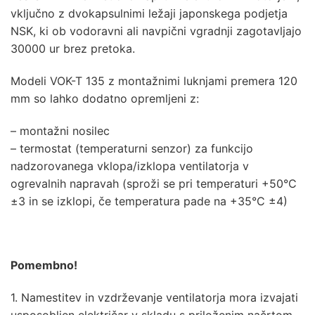
vključno z dvokapsulnimi ležaji japonskega podjetja
NSK, ki ob vodoravni ali navpični vgradnji zagotavljajo
30000 ur brez pretoka.
Modeli VOK-T 135 z montažnimi luknjami premera 120
mm so lahko dodatno opremljeni z:
– montažni nosilec
– termostat (temperaturni senzor) za funkcijo
nadzorovanega vklopa/izklopa ventilatorja v
ogrevalnih napravah (sproži se pri temperaturi +50°C
±3 in se izklopi, če temperatura pade na +35°C ±4)
Pomembno!
1. Namestitev in vzdrževanje ventilatorja mora izvajati
usposobljen električar v skladu s priloženim načrtom