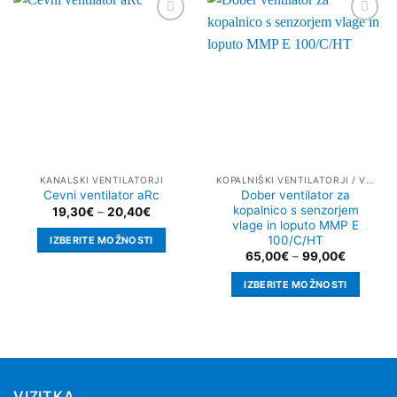
Add to
Add to
wishlist
wishlist
KANALSKI VENTILATORJI
KOPALNIŠKI VENTILATORJI / VENTILATORJI ZA PREZRAČEVANJE
Dober ventilator za
Cevni ventilator aRc
kopalnico s senzorjem
Cenovni
19,30
€
–
20,40
€
razpon:
vlage in loputo MMP E
od
100/C/HT
IZBERITE MOŽNOSTI
19,30€
Cenovni
65,00
€
–
99,00
€
do
Ta
razpon:
20,40€
od
izdelek
IZBERITE MOŽNOSTI
65,00€
ima
do
Ta
99,00€
več
izdelek
različic.
ima
Možnosti
več
lahko
različic.
izberete
VIZITKA