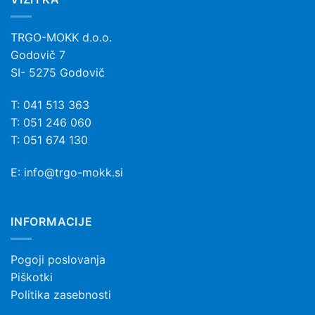
Možnosti
na
lahko
strani
izberete
TRGO-MOKK d.o.o.
izdelka
na
Godovič 7
strani
SI- 5275 Godovič
izdelka
T: 041 513 363
T: 051 246 060
T: 051 674 130
E:
info@trgo-mokk.si
INFORMACIJE
Pogoji poslovanja
Piškotki
Politika zasebnosti