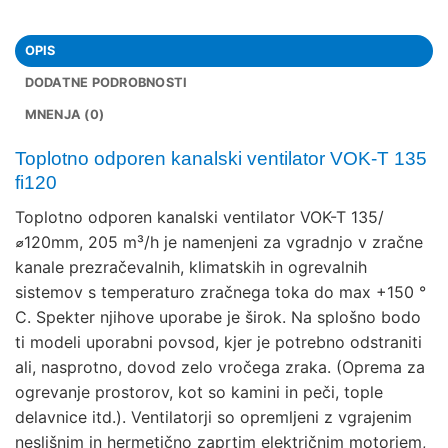
OPIS
DODATNE PODROBNOSTI
MNENJA (0)
Toplotno odporen kanalski ventilator VOK-T 135
fi120
Toplotno odporen kanalski ventilator VOK-T 135/
⌀120mm, 205 m³/h je namenjeni za vgradnjo v zračne
kanale prezračevalnih, klimatskih in ogrevalnih
sistemov s temperaturo zračnega toka do max +150 °
C. Spekter njihove uporabe je širok. Na splošno bodo
ti modeli uporabni povsod, kjer je potrebno odstraniti
ali, nasprotno, dovod zelo vročega zraka. (Oprema za
ogrevanje prostorov, kot so kamini in peči, tople
delavnice itd.). Ventilatorji so opremljeni z vgrajenim
neslišnim in hermetično zaprtim električnim motorjem,